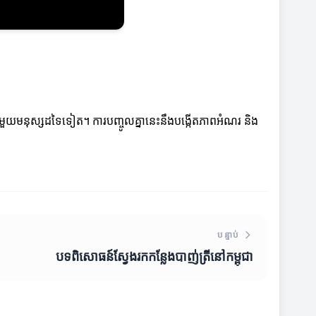
ឆេទជាមួយមនុស្សដទៃទៀត។ ការបញ្ចូលគ្នានេះនឹងបង្កើតភាពអំណរ និង
បន្ទាប់
បទពិសោធន៍ស្វែងរកកន្លែងបាញ់ត្រីនៅកម្ពុជា