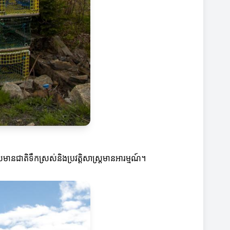
នជាតិទឹកស្រស់និងប្រវត្តិសាស្ត្រមានអារម្មណ៍។