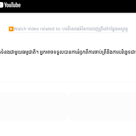
▶
Watch Video related to: បទពិសោធន៍នៃការបាញ់ត្រីនៅកន្លែងអស្ចារ្យ
ំនាក់ទំនងជាមួយធម្មជាតិ។ អ្នកអាចទទួលបានការរំឭកពីការចាប់ត្រីនិងការបរិច្