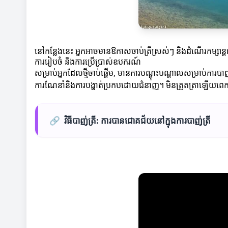
នៅកន្លែងនេះ អ្នកអាចមានឱកាសចាប់ត្រីស្រស់ៗ និងដំណើរកម្សាន្តជា
ការរៀបចំ និងការប្រើប្រាស់ឧបករណ៍
សម្រាប់អ្នកដែលថ្មីចាប់ផ្តើម, មានការបណ្តុះបណ្តាលសម្រាប់ការប
ការណែនាំនិងការបង្ហាត់ប្រកបដោយជំនាញ។ មិនត្រួតត្រាឡើយពេក 
🔗
វិធីបាញ់ត្រី: ការបានជោគជ័យនៅក្នុងការបាញ់ត្រី