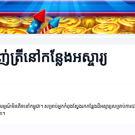
្រីនៅកន្លែងអស្ចារ្យ
មណ៍មិនតិចនៅកម្ពុជា។ សម្រាប់អ្នកកំពុងស្វែងរកកន្លែងដ៏អស្ចារ្យសម្រាប់ការបា
ណ៍។