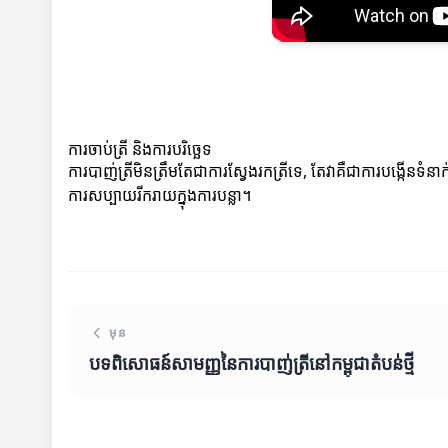
ការចាប់ត្រី និងការបរិច្ឆេទ
ការបាញ់ត្រីមិនត្រឹមតែជាការស្វែងរកត្រីទេ, តែវាគឺជាការបង្កើនទ
ការសប្បាយរីករាយក្នុងការបន្លា។
មុន
បទពិសោធន៍សាមញ្ញនៃការបាញ់ត្រីនៅកម្ពុជាតំបន់ថ្មី