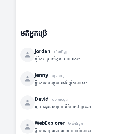
មតិអ្នកប្រើ
Jordan
ម្សិលមិញ
ខ្ញុំពិតជាចូលចិត្តអានវាណាស់។
Jenny
ម្សិលមិញ
ខ្លឹមសារមានប្រយោជន៍ខ្លាំងណាស់។
David
១០ នាទីមុន
សូមអរគុណសម្រាប់ព័ត៌មានដ៏ល្អនេះ។
WebExplorer
២ ម៉ោងមុន
ខ្លឹមសារច្បាស់លាស់ ងាយយល់ណាស់។