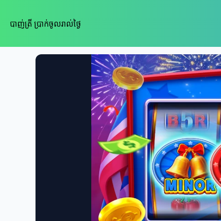
បាញ់ត្រី ប្រាក់ចូលរាល់ថ្ងៃ