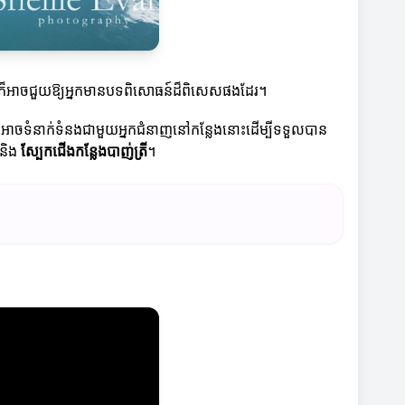
ៅទីនេះក៏អាចជួយឱ្យអ្នកមានបទពិសោធន៍ដ៏ពិសេសផងដែរ។
 អ្នកអាចទំនាក់ទំនងជាមួយអ្នកជំនាញនៅកន្លែងនោះដើម្បីទទួលបាន
និង
ស្បែកជើងកន្លែងបាញ់ត្រី
។