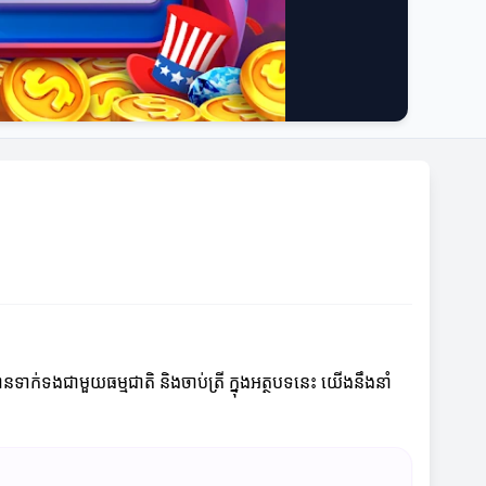
នទាក់ទងជាមួយធម្មជាតិ និងចាប់ត្រី ក្នុងអត្ថបទនេះ យើងនឹងនាំ