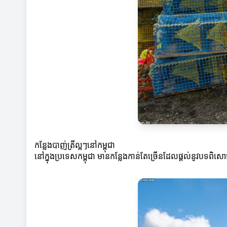
កន្លែងបាញ់ត្រីល្អៗនៅកម្ពុជា
នៅក្នុងប្រទេសកម្ពុជា មានកន្លែងកាន់តែច្រើនដែលផ្តល់នូវបទពិសោធន