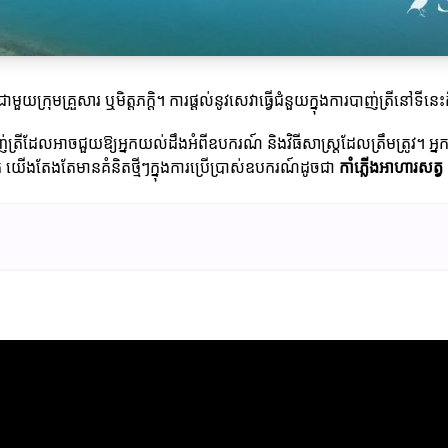
មួយក្រុមគ្រួសារ ឬមិត្តភក្តិ។ ការផ្តល់នូវសេវាធ្វើជំនួយក្នុងការបាញ់ត្រីន
ាញ់ត្រីដែលអាចជួយឱ្យអ្នកយល់ដឹងអំពីឧបករណ៍ និងវិធីសាស្ត្រដែលត្រឹមត្រូវ។
យើងតែងតែមានគំនិតថ្មីៗក្នុងការប្រើប្រាស់ឧបករណ៍ដូចជា
កាំភ្លើងអាហារសត្វ