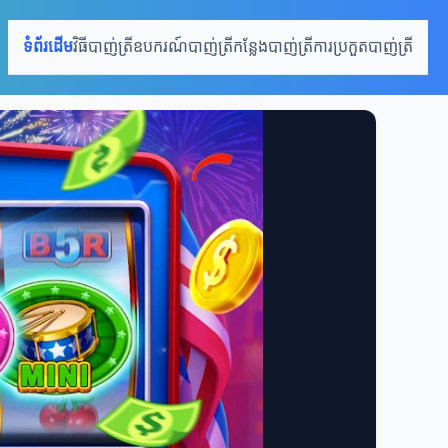
ទំព័រដើម
វិធីបាញ់ត្រី
ឧបករណ៍បាញ់ត្រី
កន្លែងបាញ់ត្រី
ការប្រកួតបាញ់ត្រី