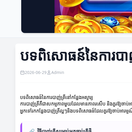
បទពិសោធន៍នៃការបាញ់ត
2026-06-29
Admin
បទពិសោធន៍នៃការបាញ់ត្រីនៅកន្លែងអស្ចារ្យ
ការបាញ់ត្រីគឺជា​សកម្មភាពមួយដែលមានភាពរសើប និងគួរឱ្យចាប់អារម្
អ្នកទៅរកកន្លែងបាញ់ត្រីល្អៗនិងបទពិសោធន៍ដែលគួរ​ឱ្យចាប់អារម្ម
🔗
វិធីបាញ់ត្រីសម្រាប់អ្នកចាប់ត្រីថ្មី