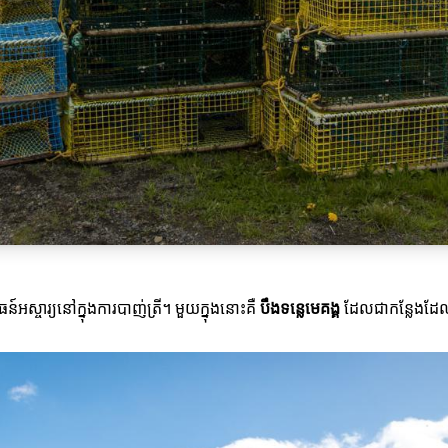
៍អស្ចារ្យនៅក្នុងការបាញ់ត្រី។ មួយក្នុងនោះគឺ
បឹងទន្លេមេគង្គ
ដែលជាកន្លែងដែលមា